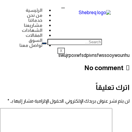
الرئيسية
من نحن
خدماتنا
مشاريعنا
الشهادات
المقالات
السوق
تواصل معنا
X
swujrpoxwfsdpivnsfwssooywounhu
No comment
اترك تعليقاً
لن يتم نشر عنوان بريدك الإلكتروني.
الحقول الإلزامية مشار إليها بـ
*